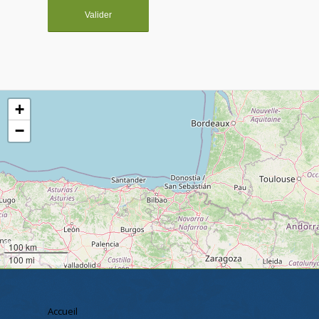
+
−
100 km
100 mi
Accueil